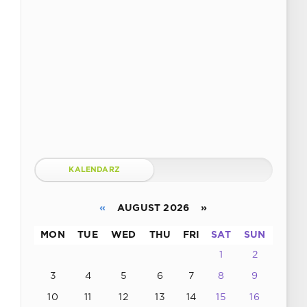
KALENDARZ
«
AUGUST 2026 »
MON
TUE
WED
THU
FRI
SAT
SUN
1
2
3
4
5
6
7
8
9
10
11
12
13
14
15
16